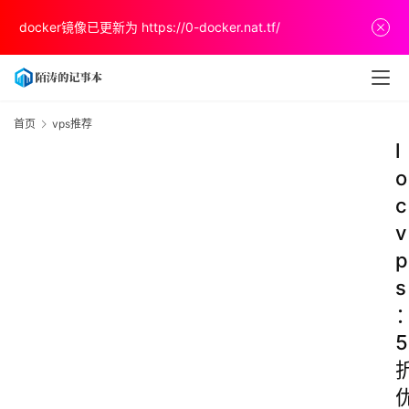
docker镜像已更新为
https://0-docker.nat.tf/
首页
vps推荐
l
o
c
v
p
s
5