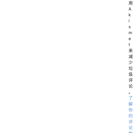
用
A
k
i
s
m
e
t
来
减
少
垃
圾
评
论
。
了
解
你
的
评
论