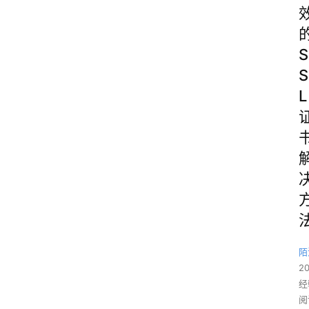
S
S
L
陌
2
经
阅