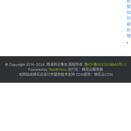
数
据
如
何
被
处
理
。
© Copyright 2016-2024. 陌涛的记事本 版权所有.
豫ICP备2023018840号-3
Powered by
WordPress
.
运行在：
棉花云服务器
本网站由棉花云设计并提供技术支持 CDN提供：
棉花云CDN
.
C