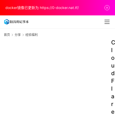
docker镜像已更新为
https://0-docker.nat.tf/
首页
分享
经验福利
l
o
u
d
F
l
a
r
e