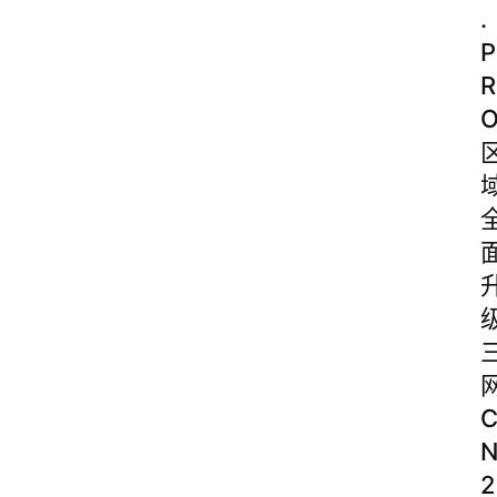
.
P
R
2