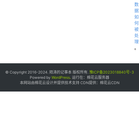
4
数
据
如
何
被
处
理
。
C
© Copyright 2016-2024. 陌涛的记事本 版权所有.
豫ICP备2023018840号-3
Powered by
WordPress
.
运行在：
棉花云服务器
N
本网站由棉花云设计并提供技术支持 CDN提供：
棉花云CDN
2 
G
I
A