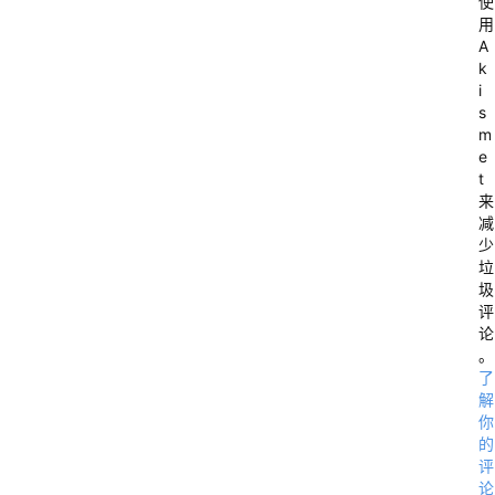
r 
使
用
A
A
S
k
i
1
s
0
m
0
e
t
9
来
9 
减
少
-
垃
> 
圾
A
评
论
S
。
2
了
解
3
你
7
的
6
评
论