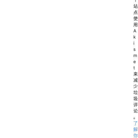
站
点
使
用
A
k
i
s
m
e
t
来
减
少
垃
圾
评
论
。
了
解
你