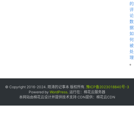
的
评
论
数
据
如
何
被
处
理
。
© Copyright 2016-2024. 陌涛的记事本 版权所有.
豫ICP备2023018840号-3
Powered by
WordPress
.
运行在：
棉花云服务器
本网站由棉花云设计并提供技术支持 CDN提供：
棉花云CDN