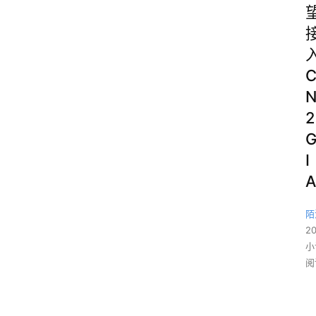
2
I
A
陌
2
小
阅