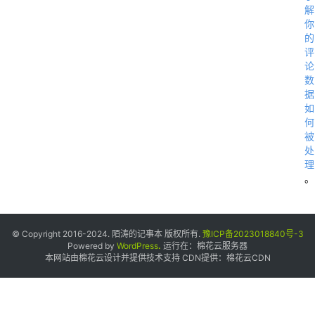
解
你
的
评
论
数
据
如
何
被
处
理
。
© Copyright 2016-2024. 陌涛的记事本 版权所有.
豫ICP备2023018840号-3
Powered by
WordPress
.
运行在：
棉花云服务器
本网站由棉花云设计并提供技术支持 CDN提供：
棉花云CDN