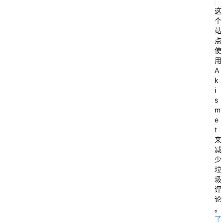
这
个
站
点
使
用
A
k
i
s
m
e
t
来
减
少
垃
圾
评
论
。
了