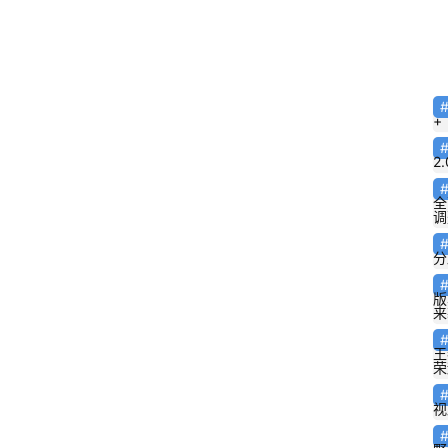
+
2.
全
调
分
版
来
王
荣
2
.
视
0