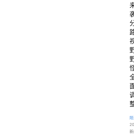
陌
2
新