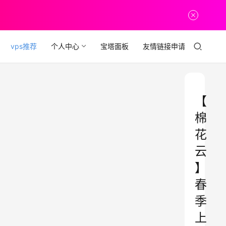
vps推荐
个人中心
宝塔面板
友情链接申请
【
棉
花
云
】
春
季
上