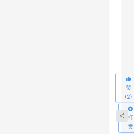
营
业
许
可
证
：
9
云
牌
照
/
赞
I
(2)
D
C
/
打
I
赏
S