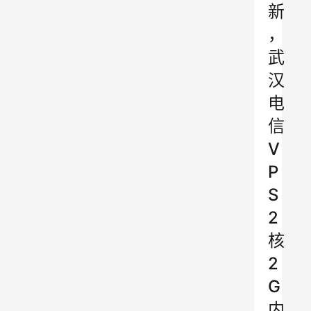
新
，
武
汉
电
信
V
P
S
2
核
2
G
内