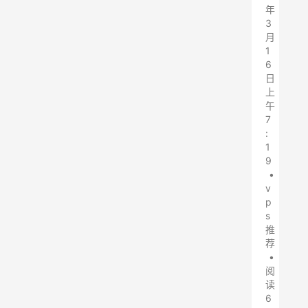
年
3
月
1
6
日
上
午
7
:
1
9
•
v
p
s
推
荐
•
阅
读
6