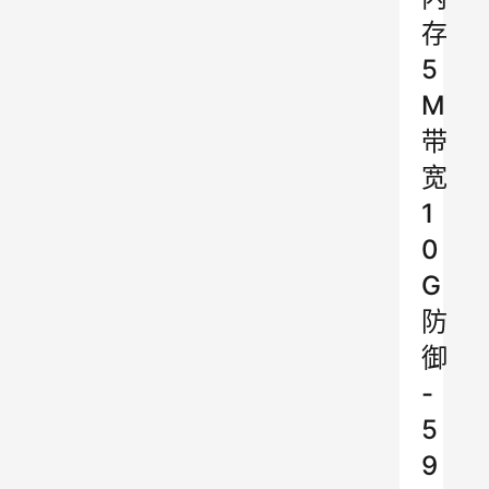
存
5
M
带
宽
1
0
G
防
御
-
5
9