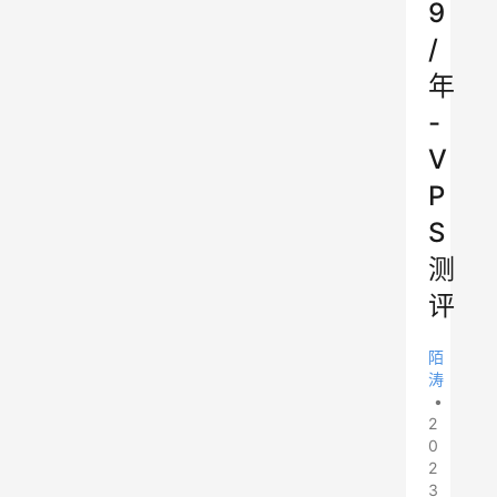
9
/
年
-
V
P
S
测
评
陌
涛
•
2
0
2
3