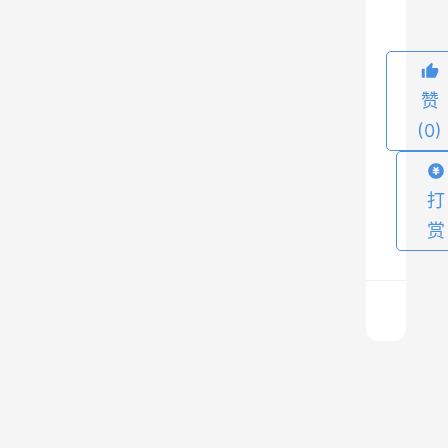
成
维
权
困
赞
难
(0)
的
尴
打
尬
赏
局
面
。
在
这
样
c
o
的
m
情
后
上