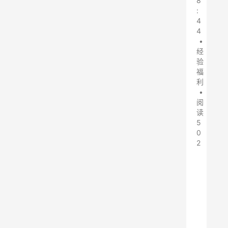
8
:
4
4
•
经
验
福
利
•
阅
读
5
0
2
一
、
联
系