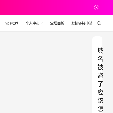
vps推荐
个人中心
宝塔面板
友情链接申请
域
名
被
盗
了
应
该
怎