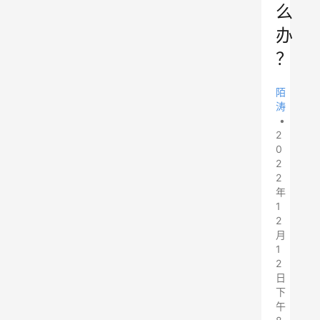
么
办
？
陌
涛
•
2
0
2
2
年
1
2
月
1
2
日
下
午