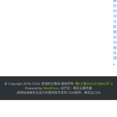
解
你
h
的
评
t
论
t
数
p
据
如
s
何
:
被
处
/
理
/
。
w
w
w
© Copyright 2016-2024. 陌涛的记事本 版权所有.
豫ICP备2023018840号-3
Powered by
WordPress
.
运行在：
棉花云服务器
.
本网站由棉花云设计并提供技术支持 CDN提供：
棉花云CDN
e
p
i