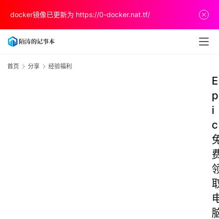
docker镜像已更新为
https://0-docker.nat.tf/
首页
分享
经验福利
E
p
i
c