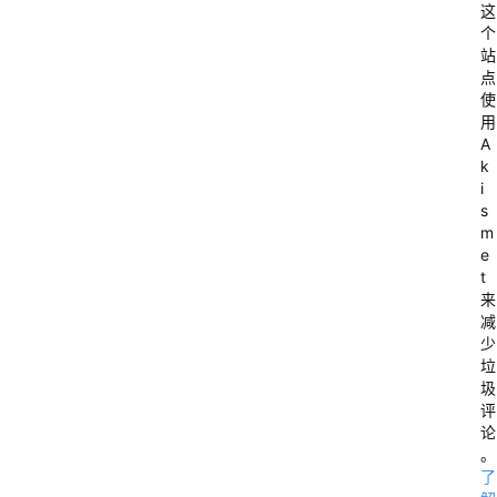
这
个
站
点
使
用
A
k
i
s
m
e
t
来
减
少
垃
圾
评
论
。
了