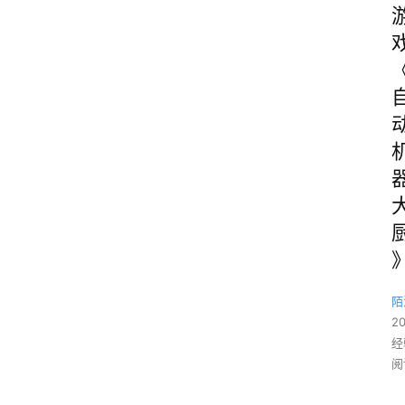
陌
2
经
阅