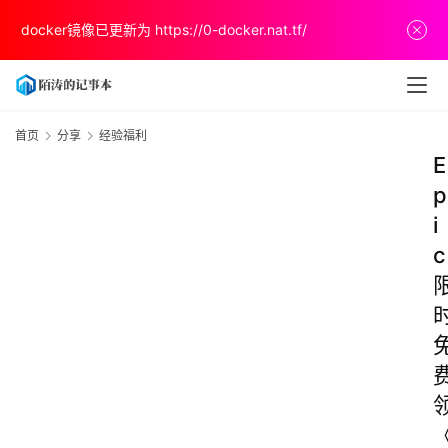
docker镜像已更新为
https://0-docker.nat.tf/
首页
分享
经验福利
E
p
i
c