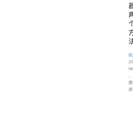
陌
2
Wo
,
建
阅