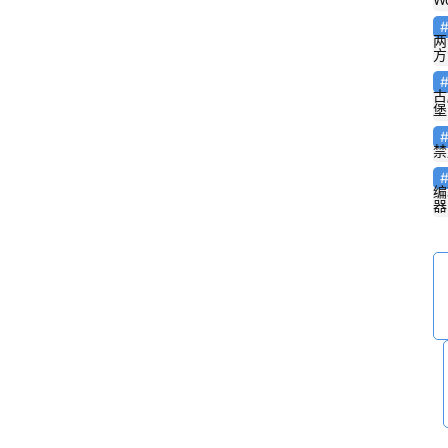
两
方
古
堡
G
禁
u
编
t
器
e
n
b
e
r
g