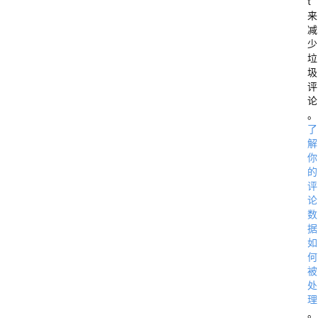
t
来
减
少
垃
圾
评
论
。
了
解
你
的
评
论
数
据
如
何
被
处
理
。