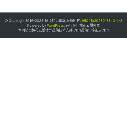
© Copyright 2016-2024. 陌涛的记事本 版权所有.
豫ICP备2023018840号-3
Powered by
WordPress
.
运行在：
棉花云服务器
本网站由棉花云设计并提供技术支持 CDN提供：
棉花云CDN