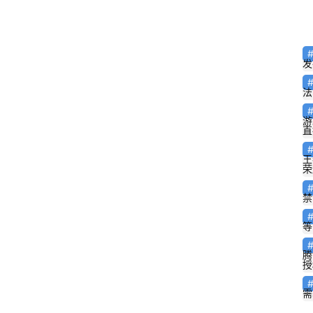
发
法
游
直
王
荣
禁
等
腾
授
需