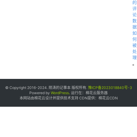
的
评
论
数
据
如
何
被
处
理
。
© Copyright 2016-2024. 陌涛的记事本 版权所有.
豫ICP备2023018840号-3
Powered by
WordPress
.
运行在：
棉花云服务器
本网站由棉花云设计并提供技术支持 CDN提供：
棉花云CDN