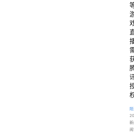
陌
2
新
阅