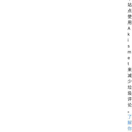
站
点
使
用
A
k
i
s
m
e
t
来
减
少
垃
圾
评
“
论
。
了
解
你