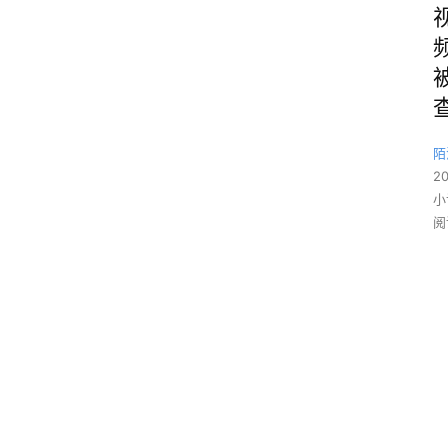
陌
2
小
阅
1
4