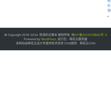
被
处
理
。
© Copyright 2016-2024. 陌涛的记事本 版权所有.
豫ICP备2023018840号-3
Powered by
WordPress
.
运行在：
棉花云服务器
本网站由棉花云设计并提供技术支持 CDN提供：
棉花云CDN
0
2