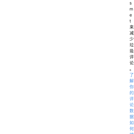
s
m
e
t
”
来
减
少
垃
圾
评
论
。
了
解
你
的
评
论
数
据
如
何