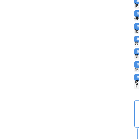
使
接
搜
显
简
网
访
IP