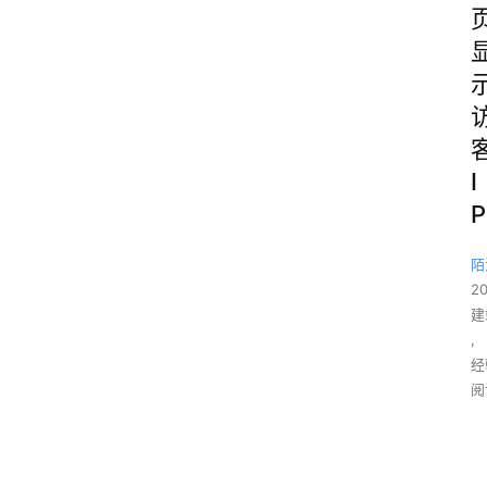
I
P
陌
2
建
,
经
阅