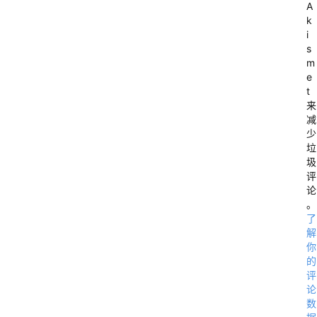
A
k
i
s
m
e
t
来
减
少
垃
圾
评
论
。
了
解
你
的
评
论
数