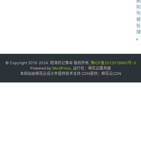
据
如
何
被
处
理
。
© Copyright 2016-2024. 陌涛的记事本 版权所有.
豫ICP备2023018840号-3
Powered by
WordPress
.
运行在：
棉花云服务器
本网站由棉花云设计并提供技术支持 CDN提供：
棉花云CDN