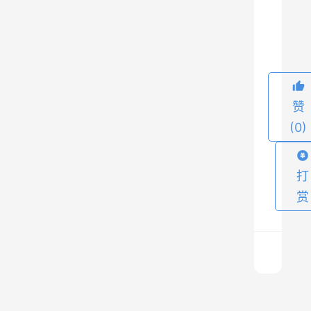
的
9
注
册
商
： 
赞
w
(0)
w
w
.
打
n
赏
e
t
.
c
n
电