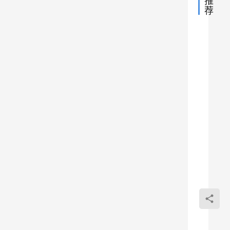
推
书
3
荐
物
6
语
3
》
育碧
经
下
.
验
游戏
周
福
h
隔
利
喜加
游戏
壁
k 
一白
特
的
z
世
色：
嫖
z
2020
界
一段
68
和
年3
y
冒险
精
元
月25
.
英
等待
RDP
日
经
《光
：
c
着
验
化操
危
之
福
n
你！
378
机
利
微软
有一
子》
：来
四
0
桌面
Wind
国
伏
标准
自极
0
自带
启显
内
具才
0
版
2020年
桌面
速、
二
能的
15日
(RD