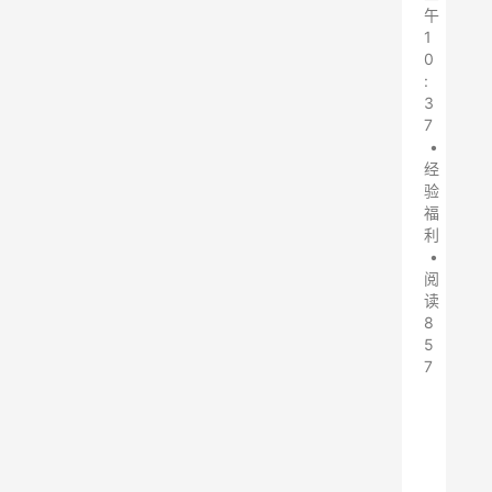
午
1
0
:
3
7
•
经
验
福
利
•
阅
读
8
5
7
目
录