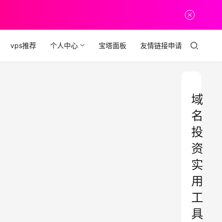
vps推荐
个人中心
宝塔面板
友情链接申请
域
名
投
资
实
用
工
具