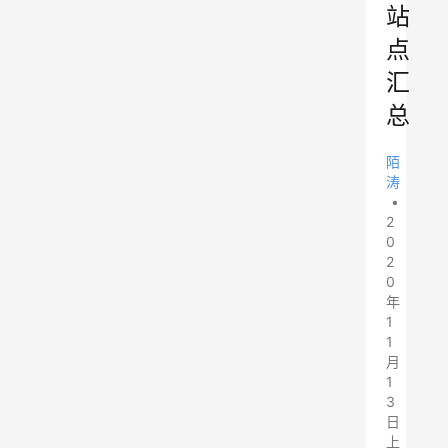
站
点
汇
总
陌
涛
•
2
0
2
0
年
1
1
月
1
3
日
上