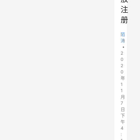
注
册
陌
涛
•
2
0
2
0
年
1
1
月
7
日
下
午
4
: