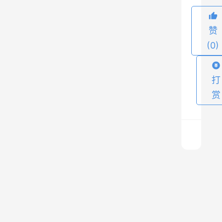
辉
煌
赞
的
(0)
风
雨
历
打
程
赏
，
以
带
领
新
W
手
o
走
r
入
d
上
P
一
密
篇
r