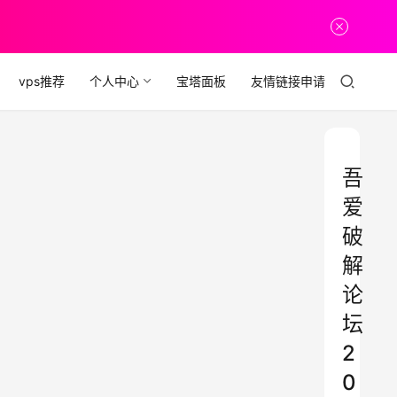
vps推荐
个人中心
宝塔面板
友情链接申请
吾
爱
破
解
论
坛
2
0