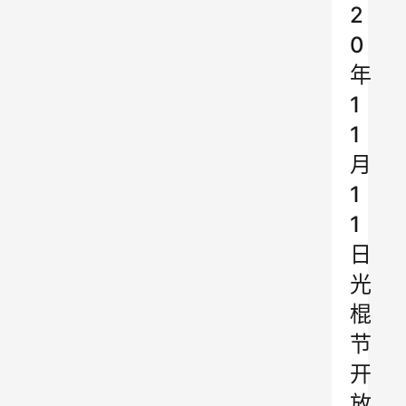
2
0
年
1
1
月
1
1
日
光
棍
节
开
放