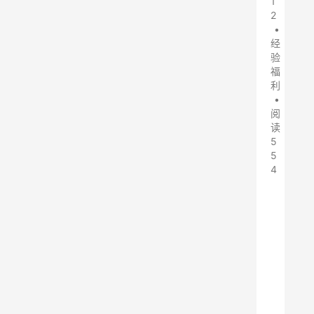
1
2
•
经
验
福
利
•
阅
读
5
5
4
吾
爱
破
解
论