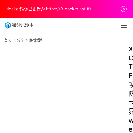
docker镜像已更新为
https://0-docker.nat.tf/
首页
分享
经验福利
X
T
F
e