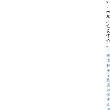
e
0
t
2
来
减
0
少
垃
圾
9
评
论
2
。
了
1
解
你
的
评
2
论
0
数
据
2
如
0
何
被
处
1
理