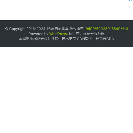
0
。
1
© Copyright 2016-2024. 陌涛的记事本 版权所有.
豫ICP备2023018840号-3
8
Powered by
WordPress
.
运行在：
棉花云服务器
本网站由棉花云设计并提供技术支持 CDN提供：
棉花云CDN
3