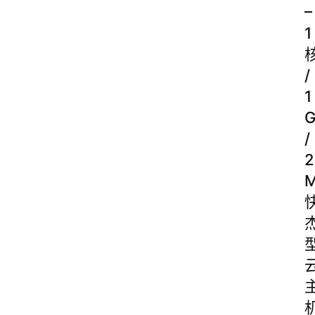
–
1
/
1
/
2