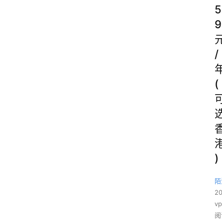
5
9
/
(
)
陌
2
v
阅