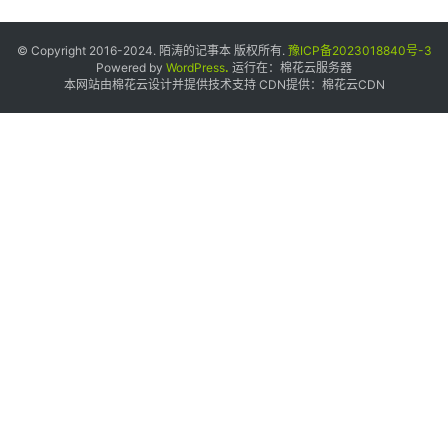
© Copyright 2016-2024. 陌涛的记事本 版权所有.
豫ICP备2023018840号-3
Powered by
WordPress
.
运行在：
棉花云服务器
本网站由棉花云设计并提供技术支持 CDN提供：
棉花云CDN