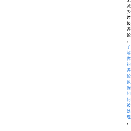
减
少
垃
圾
评
论
。
了
解
你
的
评
论
数
据
如
何
被
处
理
。