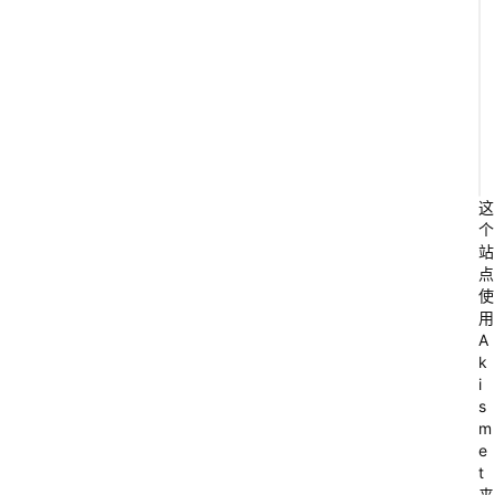
这
个
站
点
使
用
A
k
i
s
m
e
t
来