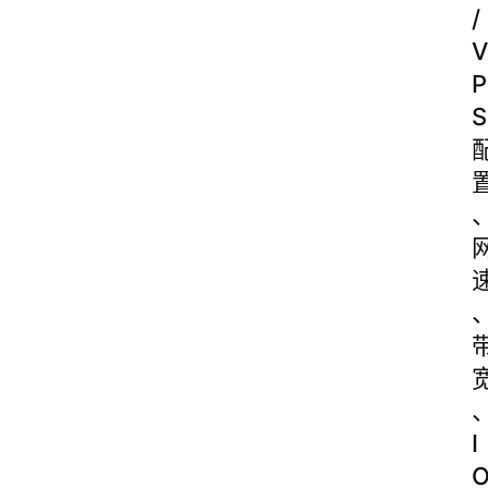
/
V
P
S
I