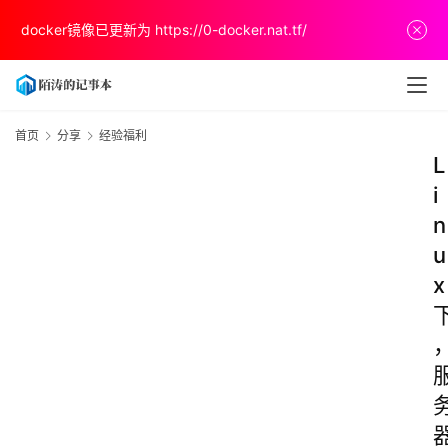
docker镜像已更新为
https://0-docker.nat.tf/
首页
分享
经验福利
L
i
n
u
x