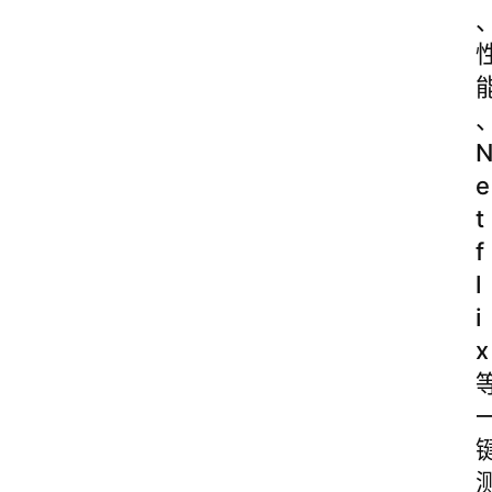
e
t
f
l
i
x