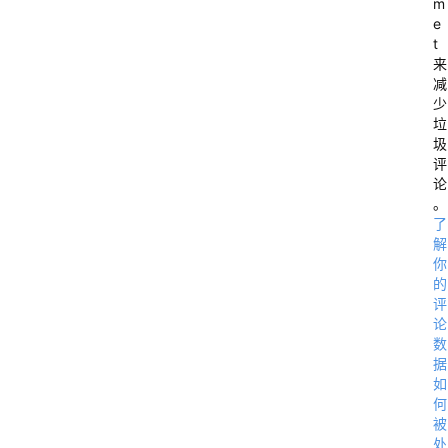
m
e
t
来
减
7
少
垃
圾
评
论
。
了
解
你
的
评
论
数
速
据
D
如
D
何
被
处