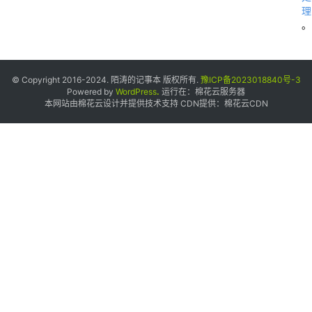
理
。
© Copyright 2016-2024. 陌涛的记事本 版权所有.
豫ICP备2023018840号-3
Powered by
WordPress
.
运行在：
棉花云服务器
本网站由棉花云设计并提供技术支持 CDN提供：
棉花云CDN
8