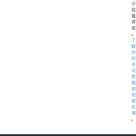
少
垃
圾
评
论
。
了
解
你
的
评
论
数
据
如
何
被
处
理
。