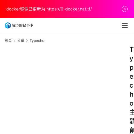
docker镜像已更新为
https://0-docker.nat.tf/
首页
分享
Typecho
T
y
p
e
c
h
o