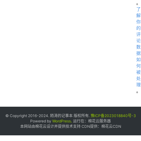
。
c
了
o
解
m
你
的
/
评
a
论
数
p
据
p
如
/
何
被
5
处
6
理
。
6
1
9
© Copyright 2016-2024. 陌涛的记事本 版权所有.
豫ICP备2023018840号-3
0
Powered by
WordPress
.
运行在：
棉花云服务器
本网站由棉花云设计并提供技术支持 CDN提供：
棉花云CDN
/