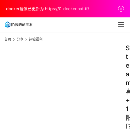
docker镜像已更新为
https://0-docker.nat.tf/
首页
分享
经验福利
S
t
e
a
+
1