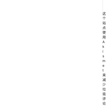
r
e
这
.
个
s
站
点
t
使
e
用
A
a
k
m
i
p
s
m
o
e
w
t
来
e
减
r
少
e
垃
圾
d
评
.
论