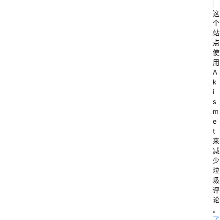
这
个
站
点
使
用
A
k
i
s
m
e
t
来
减
少
垃
圾
评
论
。
了