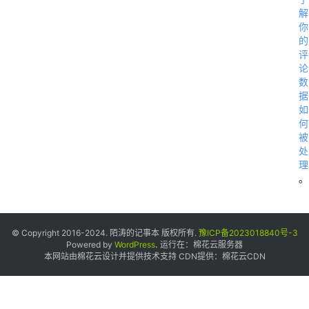
解
你
的
评
论
数
据
如
何
被
处
理
。
© Copyright 2016-2024. 陌涛的记事本 版权所有.
豫ICP备2023018840号-3
Powered by
WordPress
.
运行在：
棉花云服务器
本网站由棉花云设计并提供技术支持 CDN提供：
棉花云CDN