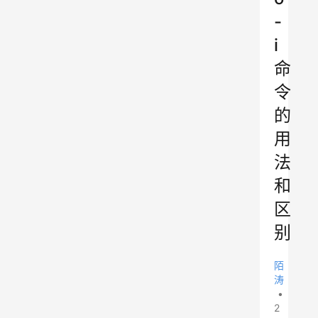
-
i
命
令
的
用
法
和
区
别
陌
涛
•
2