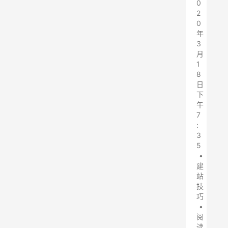
0
2
0
年
3
月
1
8
日
下
午
7
:
3
5
•
建
站
技
巧
•
阅
读