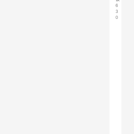
6
3
0
s
u
d
o
:
暂
时
切
换
到