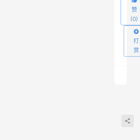
密
赞
码
(0)
，
而
打
不
是
赏
超
级
账
户
的
腾
密
讯
游
码
戏
上
。
防
一
篇
沉
不
2020
迷
过
年3