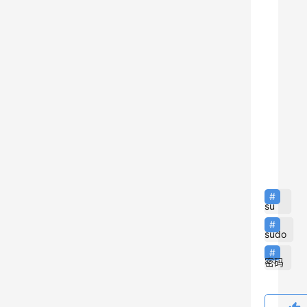
提
示
输
入
密
码
时
9
该
密
码
为
su
当
sudo
前
用
密码
户
的