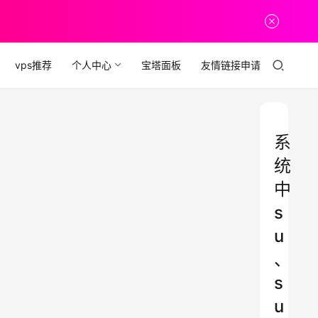
vps推荐
个人中心
宝塔面板
友情链接申请
系
统
中
s
u
、
s
u