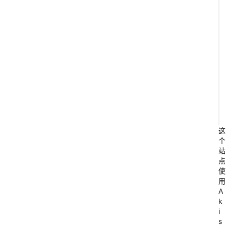
l
o
这
个
u
站
d
点
使
f
用
l
A
a
k
i
r
s