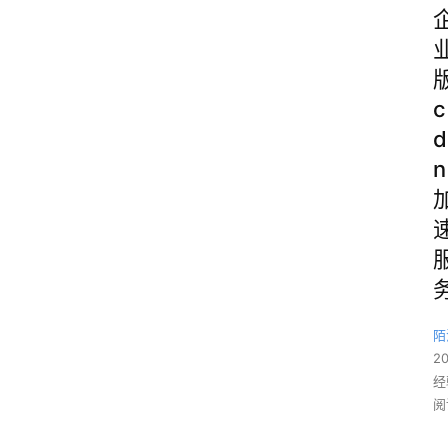
c
d
n
陌
2
经
阅