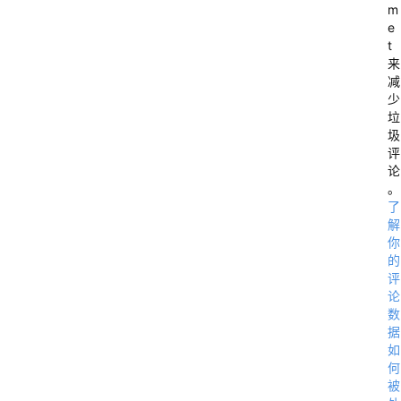
e 
m
e
f
t
o
来
r 
减
少
T
垃
e
圾
评
a
论
m
。
s
了
解
你
的
评
论
数
据
如
何
被