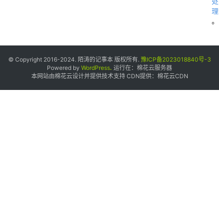
处
理
。
© Copyright 2016-2024. 陌涛的记事本 版权所有.
豫ICP备2023018840号-3
Powered by
WordPress
.
运行在：
棉花云服务器
本网站由棉花云设计并提供技术支持 CDN提供：
棉花云CDN
C
l
o
u