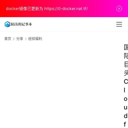
docker镜像已更新为
https://0-docker.nat.tf/
首页
分享
经验福利
l
o
u
d
f