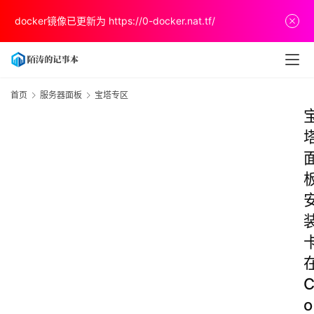
docker镜像已更新为
https://0-docker.nat.tf/
首页
服务器面板
宝塔专区
o