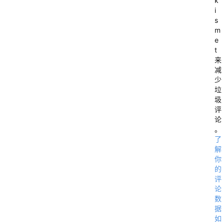
k
i
s
m
e
t
来
减
少
垃
圾
评
论
。
了
解
你
的
评
论
数
据
如