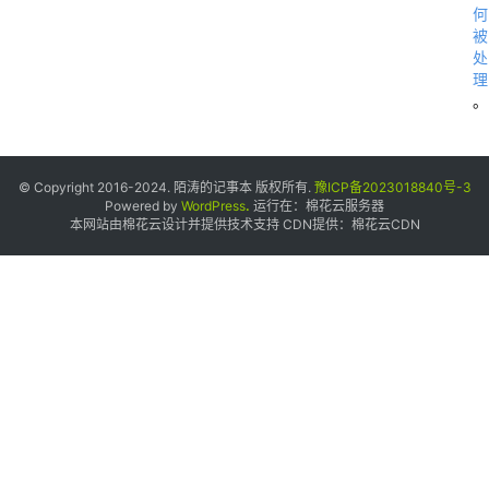
何
被
处
理
。
© Copyright 2016-2024. 陌涛的记事本 版权所有.
豫ICP备2023018840号-3
Powered by
WordPress
.
运行在：
棉花云服务器
本网站由棉花云设计并提供技术支持 CDN提供：
棉花云CDN