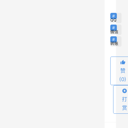
Q
上
没
QQ
有
微信
绑
定
转账
银
行
卡
赞
，
(0)
转
账
打
、
发
赏
红
包