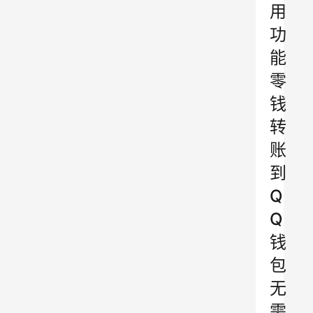
用
功
能
零
钱
转
账
到
Q
Q
钱
包
无
需