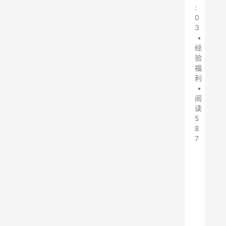
:
0
3
•
经
验
福
利
•
阅
读
5
8
7
腾
讯
Q
Q