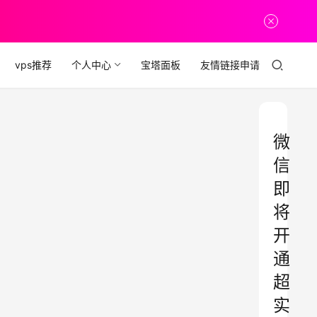
vps推荐
个人中心
宝塔面板
友情链接申请
微
信
即
将
开
通
超
实