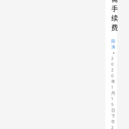
手
续
费
陌
涛
•
2
0
2
0
年
1
月
1
5
日
下
午
2