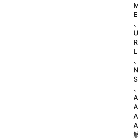
E
R
L
S
A
A
A
A