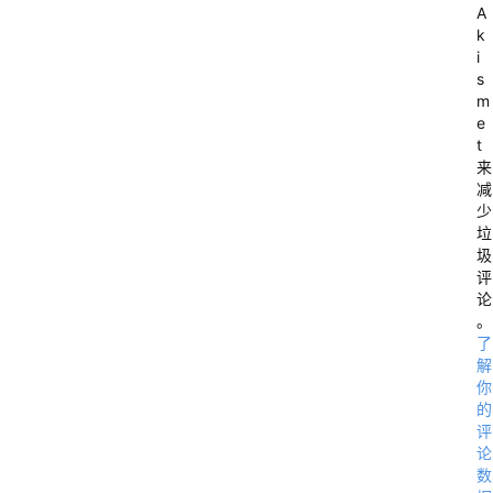
A
k
i
M
s
X
m
e
t
来
减
少
M
垃
a
圾
评
i
论
l 
。
E
了
解
x
你
c
的
评
h
论
a
数