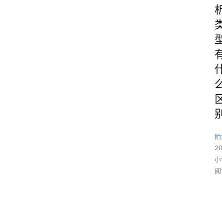
陌
2
小
阅