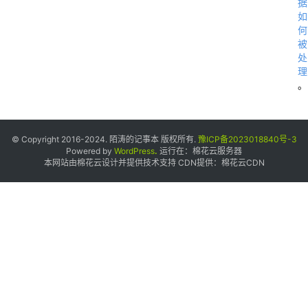
n
据
如
g
何
e
被
处
理
。
© Copyright 2016-2024. 陌涛的记事本 版权所有.
豫ICP备2023018840号-3
Powered by
WordPress
.
运行在：
棉花云服务器
本网站由棉花云设计并提供技术支持 CDN提供：
棉花云CDN