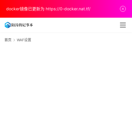
首
docker镜像已更新为
https://0-docker.nat.tf/
页
文
章
首页
WAF设置
分
享
关
于
v
p
s
推
荐