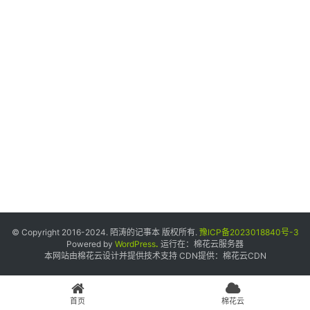
个
人
中
心
宝
塔
面
板
友
情
© Copyright 2016-2024. 陌涛的记事本 版权所有.
豫ICP备2023018840号-3
链
Powered by
WordPress
.
运行在：
棉花云服务器
本网站由棉花云设计并提供技术支持 CDN提供：
棉花云CDN
接
申
请
首页
棉花云