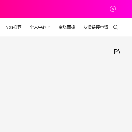
vps推荐
个人中心
宝塔面板
友情链接申请
PVM.
DMI
vps
推
VPS
荐
测评
DM
201
AS9
2024
港CN
日本C
VPS