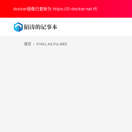
docker镜像已更新为
https://0-docker.nat.tf/
首页
PVM.LAX.Pro.WEE