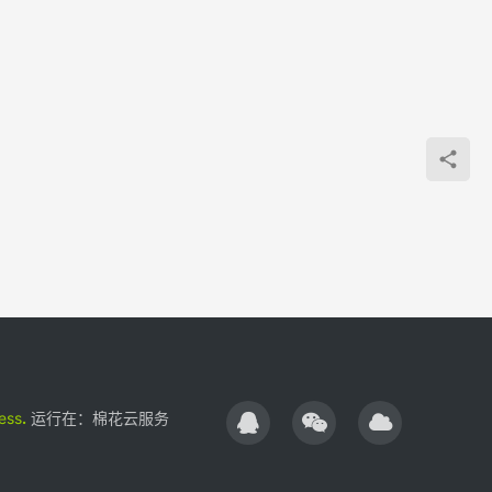
ess
.
运行在：
棉花云服务