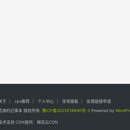
关于
vps推荐
个人中心
宝塔面板
友情链接申请
24. 陌涛的记事本 版权所有.
豫ICP备2023018840号-3
Powered by
WordPr
术支持 CDN提供：
棉花云CDN