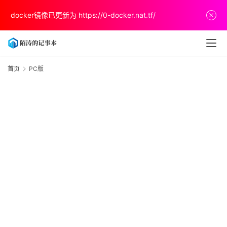
首
docker镜像已更新为
https://0-docker.nat.tf/
页
文
章
首页
PC版
P
分
享
关
于
v
p
s
推
荐