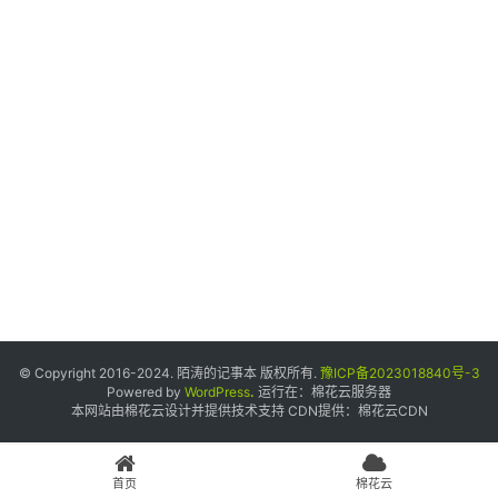
个
人
中
心
宝
塔
面
板
友
情
© Copyright 2016-2024. 陌涛的记事本 版权所有.
豫ICP备2023018840号-3
链
Powered by
WordPress
.
运行在：
棉花云服务器
本网站由棉花云设计并提供技术支持 CDN提供：
棉花云CDN
接
申
请
首页
棉花云