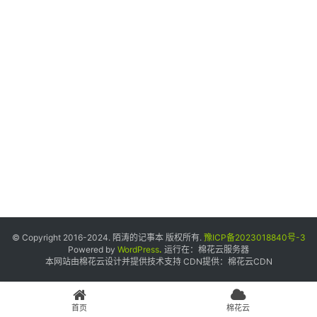
个
人
中
心
宝
塔
面
板
友
情
© Copyright 2016-2024. 陌涛的记事本 版权所有.
豫ICP备2023018840号-3
链
Powered by
WordPress
.
运行在：
棉花云服务器
本网站由棉花云设计并提供技术支持 CDN提供：
棉花云CDN
接
申
请
首页
棉花云