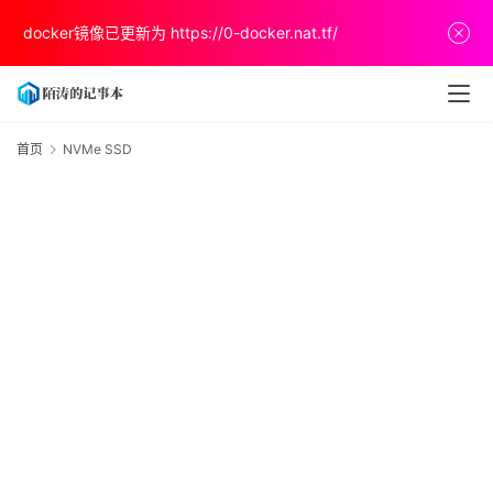
首
docker镜像已更新为
https://0-docker.nat.tf/
页
文
章
首页
NVMe SSD
S
分
享
关
于
v
p
s
推
荐