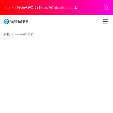
首
docker镜像已更新为
https://0-docker.nat.tf/
页
文
章
首页
Namesilo域名
N
分
享
关
于
v
p
s
推
荐