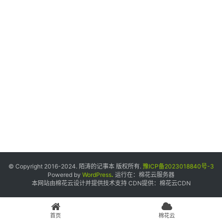
个
人
中
心
宝
塔
面
板
友
情
© Copyright 2016-2024. 陌涛的记事本 版权所有.
豫ICP备2023018840号-3
链
Powered by
WordPress
.
运行在：
棉花云服务器
本网站由棉花云设计并提供技术支持 CDN提供：
棉花云CDN
接
申
请
首页
棉花云