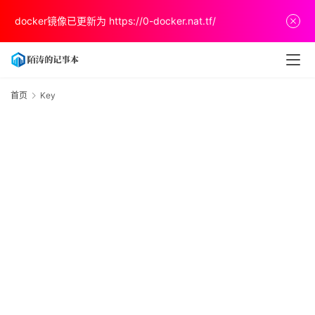
docker镜像已更新为
https://0-docker.nat.tf/
首
页
首页
Key
K
文
章
分
享
关
于
v
p