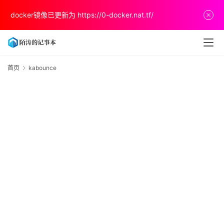
首
docker镜像已更新为
https://0-docker.nat.tf/
页
文
章
首页
kabounce
k
分
享
关
于
v
p
s
推
荐