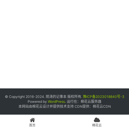
个
人
中
心
宝
塔
面
板
友
情
© Copyright 2016-2024. 陌涛的记事本 版权所有.
豫ICP备2023018840号-3
链
Powered by
WordPress
.
运行在：
棉花云服务器
本网站由棉花云设计并提供技术支持 CDN提供：
棉花云CDN
接
申
请
首页
棉花云