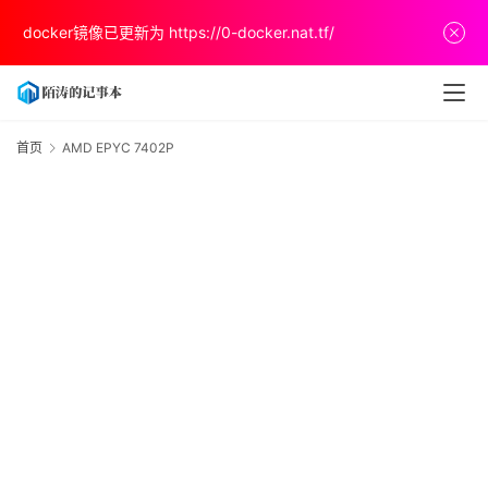
首
docker镜像已更新为
https://0-docker.nat.tf/
页
文
章
首页
AMD EPYC 7402P
E
分
7
享
关
于
v
p
s
推
荐