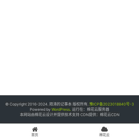
个
人
中
心
宝
塔
面
板
友
情
© Copyright 2016-2024. 陌涛的记事本 版权所有.
豫ICP备2023018840号-3
链
Powered by
WordPress
.
运行在：
棉花云服务器
本网站由棉花云设计并提供技术支持 CDN提供：
棉花云CDN
接
申
请
首页
棉花云