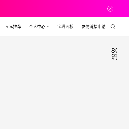
vps推荐
个人中心
宝塔面板
友情链接申请
800G
流量
DM
vps
推
LAX
荐
$28
DMI
1G/
10Gb
带。
SSD
2024
都为C
流量
的套餐
GIA