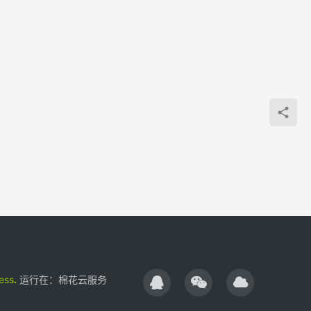
ess
.
运行在：
棉花云服务