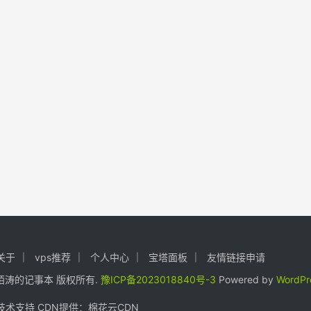
关于
vps推荐
个人中心
宝塔面板
友情链接申请
24. 陌涛的记事本 版权所有.
豫ICP备2023018840号-3
Powered by
WordPr
术支持 CDN提供：
棉花云CDN