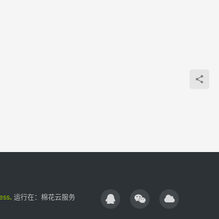
的一
些可
以撸
的便
宜域
名优
惠信
息，
就是
一个
汇
总，
有兴
趣的
自己
ess
.
运行在：
棉花云服务
去注
册购