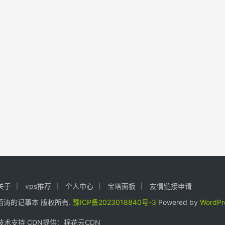
关于
vps推荐
个人中心
宝塔面板
友情链接申请
24. 陌涛的记事本 版权所有.
豫ICP备2023018840号-3
Powered by
WordPr
术支持 CDN提供：
棉花云CDN