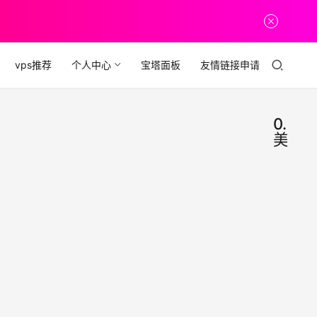
vps推荐
个人中心
宝塔面板
友情链接申请
0.99
美元
便宜
经
验
域
福
利
名：
希望
201
我能
每个
年7
2019
月都
月，
年7月
想起
全新
17日