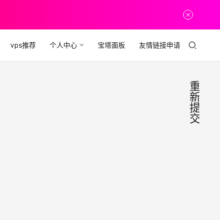
vps推荐
个人中心
宝塔面板
友情链接申请
重
新
提
交
【腾
小
谈
讯
一
下
云】
尊敬
关于
的腾
讯云
免费
2024
用户