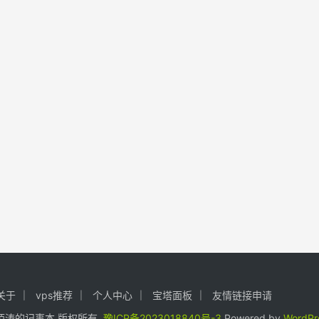
关于
vps推荐
个人中心
宝塔面板
友情链接申请
24. 陌涛的记事本 版权所有.
豫ICP备2023018840号-3
Powered by
WordPr