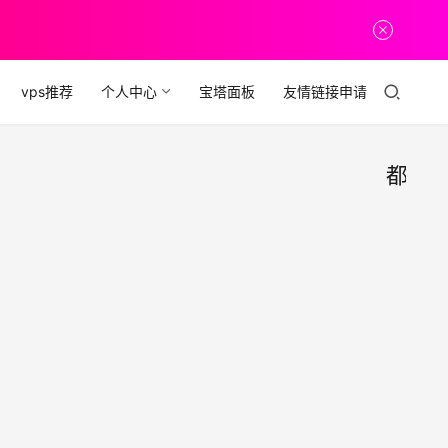
vps推荐
个人中心
宝塔面板
友情链接申请
都
41个
经
验
We
福
利
开发
1. 将
者都
彻底
屏蔽
收藏
2019
鼠标
的实
年1
右键
用代
月24
onco
日
码