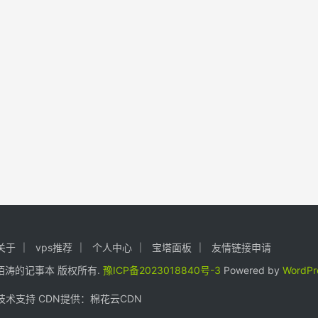
关于
vps推荐
个人中心
宝塔面板
友情链接申请
24. 陌涛的记事本 版权所有.
豫ICP备2023018840号-3
Powered by
WordPr
术支持 CDN提供：
棉花云CDN