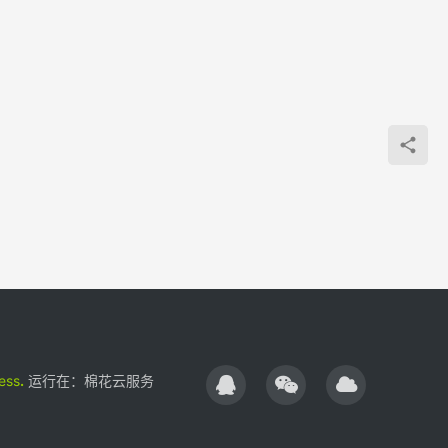
ess
.
运行在：
棉花云服务