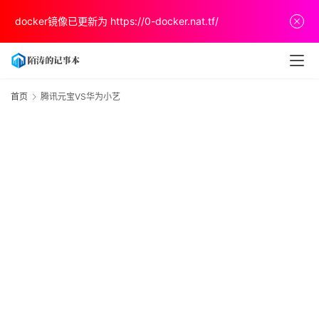
首
docker镜像已更新为
https://0-docker.nat.tf/
页
文
章
首页
腾讯元宝VS华为小艺
分
享
V
关
于
v
p
s
推
荐