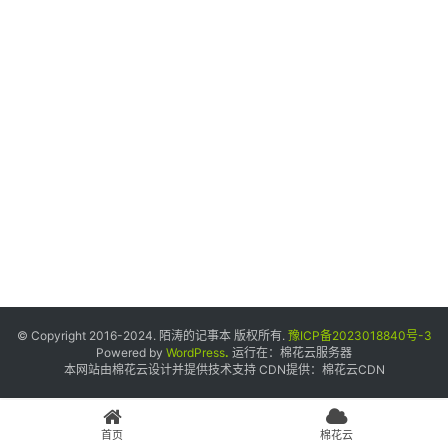
个
人
中
心
宝
塔
面
板
友
情
© Copyright 2016-2024. 陌涛的记事本 版权所有.
豫ICP备2023018840号-3
链
Powered by
WordPress
.
运行在：
棉花云服务器
本网站由棉花云设计并提供技术支持 CDN提供：
棉花云CDN
接
申
请
首页
棉花云