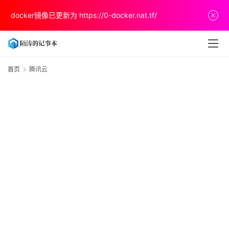
docker镜像已更新为
https://0-docker.nat.tf/
首
页
首页
腾讯云
文
章
分
享
关
于
v