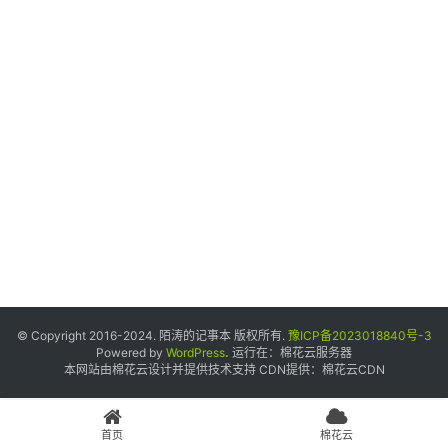
个
人
中
心
宝
塔
面
板
友
情
© Copyright 2016-2024. 陌涛的记事本 版权所有.
豫ICP备2023018840号-3
链
Powered by
WordPress
.
运行在：
棉花云服务器
本网站由棉花云设计并提供技术支持 CDN提供：
棉花云CDN
接
申
请
首页
棉花云