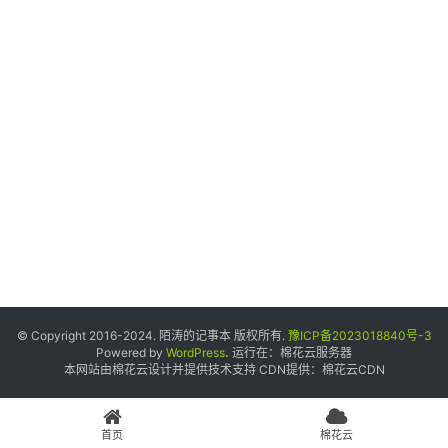
个
人
中
心
宝
塔
面
板
友
情
© Copyright 2016-2024. 陌涛的记事本 版权所有.
豫ICP备2023018840号-3
链
Powered by
WordPress
.
运行在：
棉花云服务器
本网站由棉花云设计并提供技术支持 CDN提供：
棉花云CDN
接
申
请
首页
棉花云