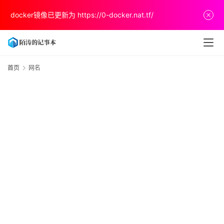
首
docker镜像已更新为
https://0-docker.nat.tf/
页
文
章
首页
网名
分
享
关
于
v
p
s
推
荐