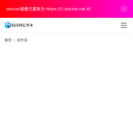
首
docker镜像已更新为
https://0-docker.nat.tf/
页
文
章
首页
组件库
分
享
关
于
v
p
s
推
荐