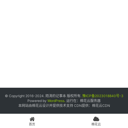
个
人
中
心
宝
塔
面
板
友
情
© Copyright 2016-2024. 陌涛的记事本 版权所有.
豫ICP备2023018840号-3
链
Powered by
WordPress
.
运行在：
棉花云服务器
本网站由棉花云设计并提供技术支持 CDN提供：
棉花云CDN
接
申
请
首页
棉花云