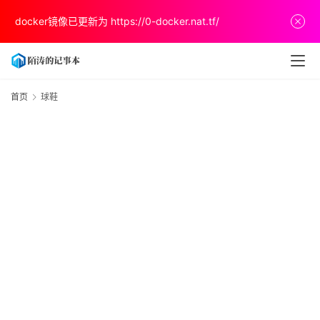
首
docker镜像已更新为
https://0-docker.nat.tf/
页
文
章
首页
球鞋
分
享
关
于
v
p
s
推
荐