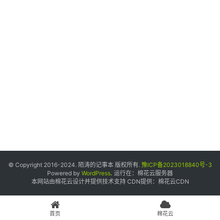
个
人
中
心
宝
塔
面
板
友
情
© Copyright 2016-2024. 陌涛的记事本 版权所有.
豫ICP备2023018840号-3
链
Powered by
WordPress
.
运行在：
棉花云服务器
本网站由棉花云设计并提供技术支持 CDN提供：
棉花云CDN
接
申
请
首页
棉花云