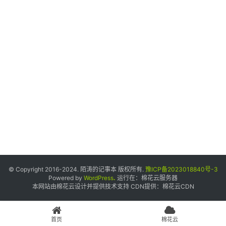
个
人
中
心
宝
塔
面
板
友
情
© Copyright 2016-2024. 陌涛的记事本 版权所有.
豫ICP备2023018840号-3
链
Powered by
WordPress
.
运行在：
棉花云服务器
本网站由棉花云设计并提供技术支持 CDN提供：
棉花云CDN
接
申
请
首页
棉花云