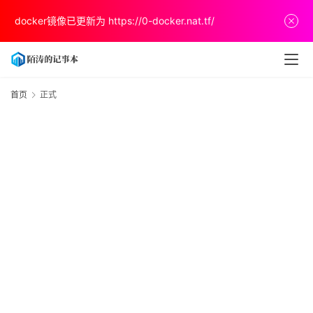
首
docker镜像已更新为
https://0-docker.nat.tf/
页
文
章
首页
正式
分
享
关
于
v
p
s
推
荐