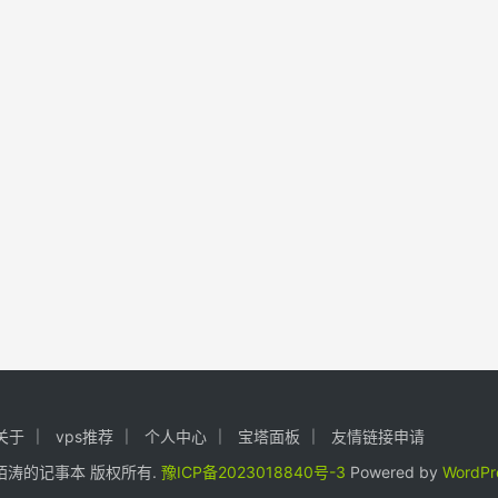
关于
vps推荐
个人中心
宝塔面板
友情链接申请
24. 陌涛的记事本 版权所有.
豫ICP备2023018840号-3
Powered by
WordPr