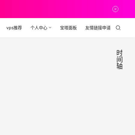
vps推荐
个人中心
宝塔面板
友情链接申请
时
间
轴
简约
源
码
的时
分
享
间轴
通过
HT
录生
活、
源码 
2019年
录文
慢慢
1月24