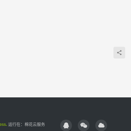
而时
轴就
依据
化分
和时
把事
归类
排序
以最
合的
ess
.
运行在：
棉花云服务