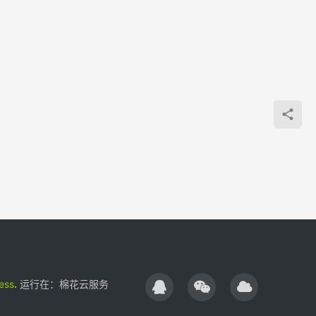
支持
https
//网
站
等，
原文
来自
百度
站长
学
院。
使用
方法
和原
来的
ess
.
运行在：
棉花云服务
代码
一