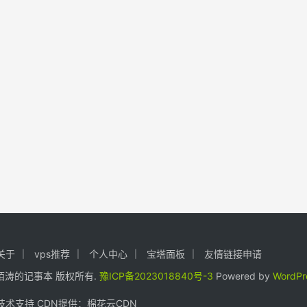
关于
vps推荐
个人中心
宝塔面板
友情链接申请
24. 陌涛的记事本 版权所有.
豫ICP备2023018840号-3
Powered by
WordPr
术支持 CDN提供：
棉花云CDN