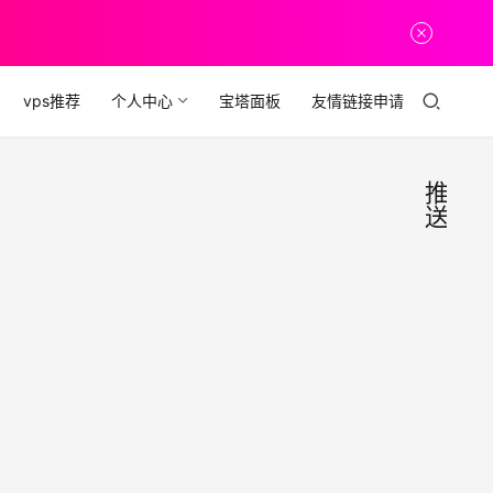
vps推荐
个人中心
宝塔面板
友情链接申请
推
送
百度
经
验
站长
福
利
平台
百度
链接
站长
工具
提
2019
链接
交-
年1
提交
js代
月24