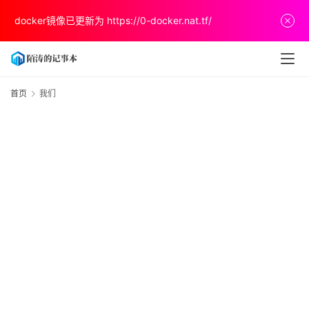
docker镜像已更新为
https://0-docker.nat.tf/
首
首页
我们
页
文
章
分
享
关
于
v